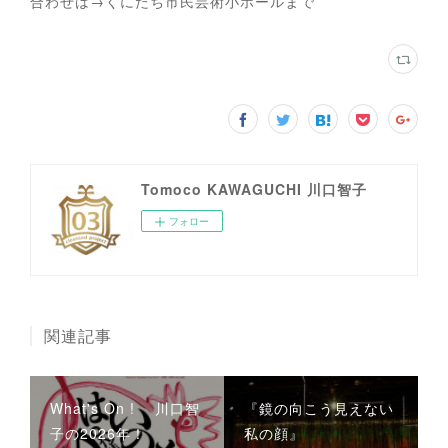
合わせは→くにたち市民芸術小ホールまで
Tomoco KAWAGUCHI 川口智子
フォロー
関連記事
What's On ! 川口智
『鏡の向こう見えない
子の2026年！
私の顔』