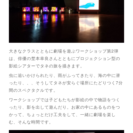
大きなクラスとともに劇場を遊ぶワークショップ第2弾
は、俳優の埜本幸良さんとともにプロジェクション型の
影絵シアターでタネの旅を描きます。
虫に追いかけられたり、雨がふってきたり、海の中に潜
ったり、、、そうしてタネが安らぐ場所にたどりつく7分
間のスペクタクルです。
ワークショップでは子どもたちが影絵の中で物語をつく
ったり、影を出して遊んだり。お家の中にあるものをつ
かって、ちょっとだけ工夫をして、一緒に劇場を楽し
む、そんな時間です。