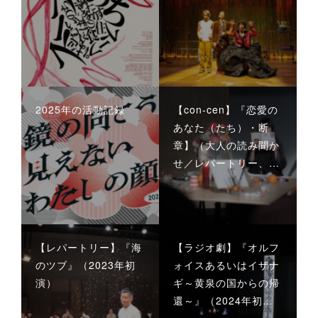
2025年の活動記録
【con-cen】『恋愛の
あなた（たち）・断
章】（大人の読み聞か
せ／レパートリー、…
【レパートリー】『海
【ラジオ劇】『オルフ
のツブ』（2023年初
ォイスあるいはイザナ
演）
ギ～黄泉の国からの帰
還～』（2024年初…