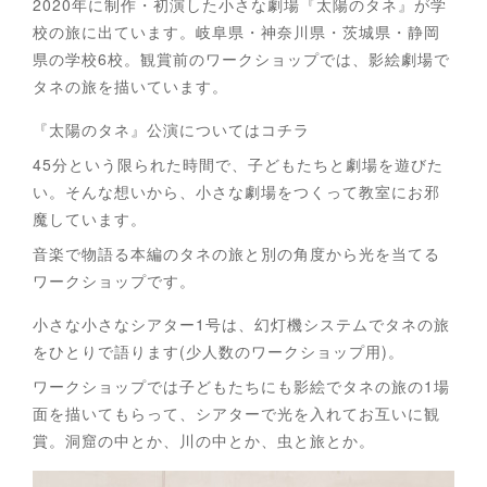
2020年に制作・初演した小さな劇場『太陽のタネ』が学
校の旅に出ています。岐阜県・神奈川県・茨城県・静岡
県の学校6校。観賞前のワークショップでは、影絵劇場で
タネの旅を描いています。
『太陽のタネ』公演についてはコチラ
45分という限られた時間で、子どもたちと劇場を遊びた
い。そんな想いから、小さな劇場をつくって教室にお邪
魔しています。
音楽で物語る本編のタネの旅と別の角度から光を当てる
ワークショップです。
小さな小さなシアター1号は、幻灯機システムでタネの旅
をひとりで語ります(少人数のワークショップ用)。
ワークショップでは子どもたちにも影絵でタネの旅の1場
面を描いてもらって、シアターで光を入れてお互いに観
賞。洞窟の中とか、川の中とか、虫と旅とか。